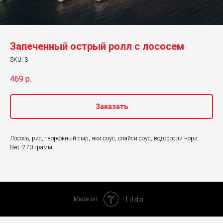
Запеченный острый ролл с лососем
SKU:
3
469
р.
Заказать
Лосось, рис, творожный сыр, яки соус, спайси соус, водоросли нори.
Вес: 270 грамм
Tilda
Made on