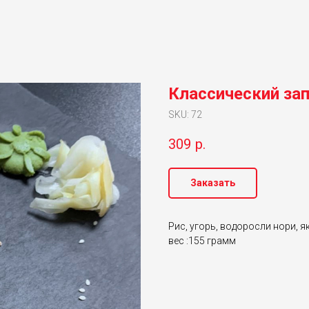
Классический зап
SKU:
72
309
р.
Заказать
Рис, угорь, водоросли нори, як
вес :155 грамм