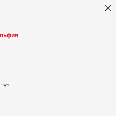
ельфия
 соус