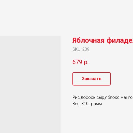
Яблочная филад
SKU:
239
679
р.
Заказать
Рис,лосось,сыр,яблоко,манго
Вес: 310 грамм