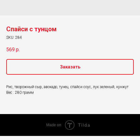
Спайси с тунцом
SKU:
284
569
р.
Заказать
Рис, творожный сыр, авокадо, тунец. спайси соус, лук зеленый, кунжут
Вес : 280 грамм
Tilda
Made on