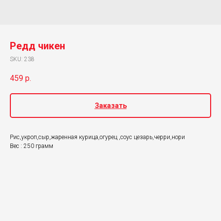
Редд чикен
SKU:
238
459
р.
Заказать
Рис,укроп,сыр,жаренная курица,огурец ,соус цезарь,черри,нори
Вес : 250 грамм