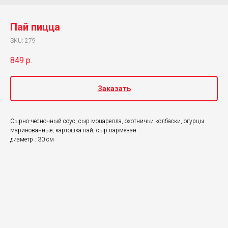
Пай пицца
SKU:
279
849
р.
Заказать
Сырно-чесночный соус, сыр моцарелла, охотничьи колбаски, огурцы
маринованные, картошка пай, сыр пармезан
диаметр : 30 см