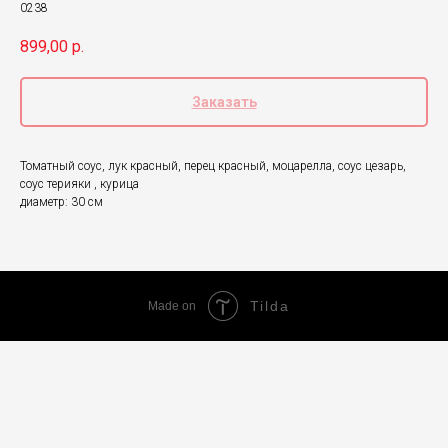
0238
899,00
р.
Заказать
Томатный соус, лук красный, перец красный, моцарелла, соус цезарь,
соус терияки , курица
диаметр: 30 см
Tilda
Made on