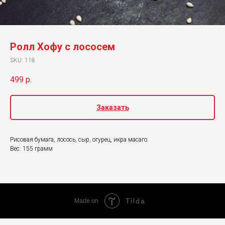
Ролл Хофу с лососем
SKU:
118
499
р.
Заказать
Рисовая бумага, лосось, сыр, огурец, икра масаго.
Вес: 155 грамм
Tilda
Made on