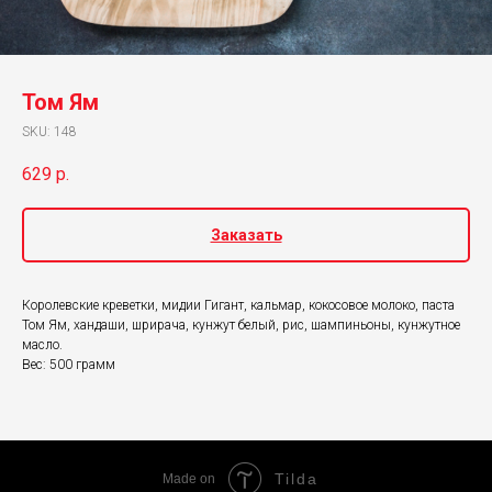
Том Ям
SKU:
148
629
р.
Заказать
Королевские креветки, мидии Гигант, кальмар, кокосовое молоко, паста
Том Ям, хандаши, шрирача, кунжут белый, рис, шампиньоны, кунжутное
масло.
Вес: 500 грамм
Tilda
Made on